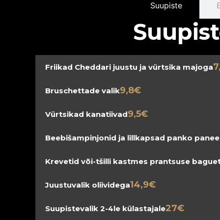
Suupiste
Suupis
7
Friikad Cheddari juustu ja vürtsika majoga
9,8€
Bruschettade valik
9,5€
Vürtsikad kanatiivad
Beebišampinjonid ja lillkapsad panko panee
Krevetid või-tšilli kastmes prantsuse bague
14,9€
Juustuvalik oliividega
27€
Suupistevalik 2-4le külastajale