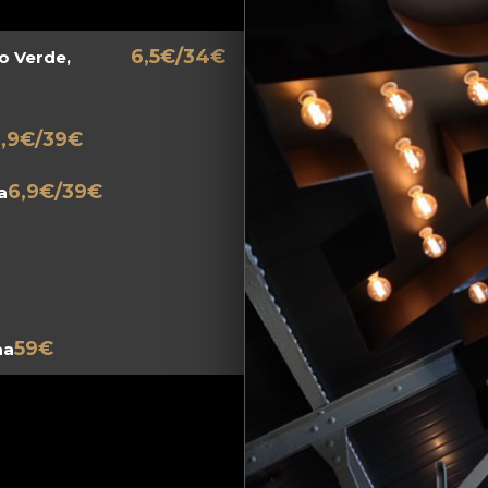
6,5€/34€
o Verde,
,9€/39€
6,9€/39€
a
59€
aa