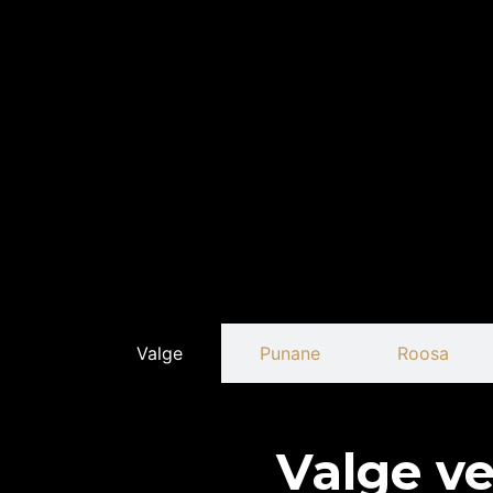
Valge
Punane
Roosa
Valge ve