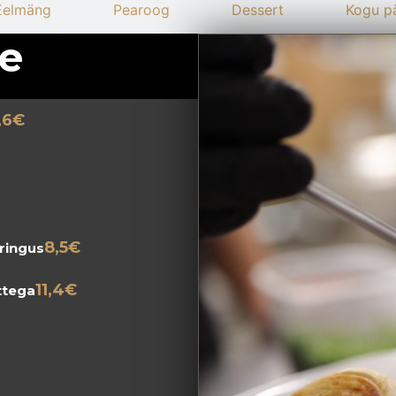
Eelmäng
Pearoog
Dessert
Kogu p
te
,6€
8,5€
ringus
11,4€
ttega