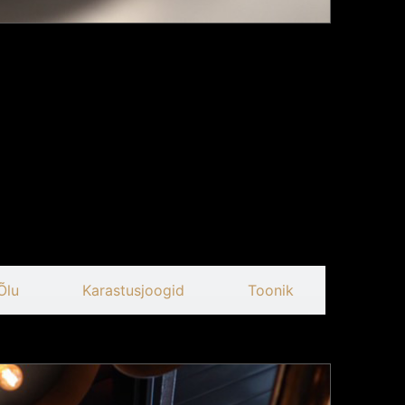
Õlu
Karastusjoogid
Toonik