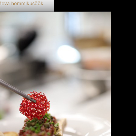
äeva hommikusöök