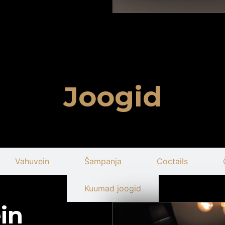
Joogid
Vahuvein
Šampanja
Coctails
Kuumad joogid
in