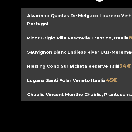
Alvarinho Quintas De Melgaco Loureiro Vinh
Portugal
6
Pinot Grigio Villa Vescovile Trentino, Itaalia
Sauvignon Blanc Endless River Uus-Merema
34€
Riesling Cono Sur Bicileta Reserve Tšiili
45€
Lugana Santi Folar Veneto Itaalia
Chablis Vincent Monthe Chablis, Prantsusm