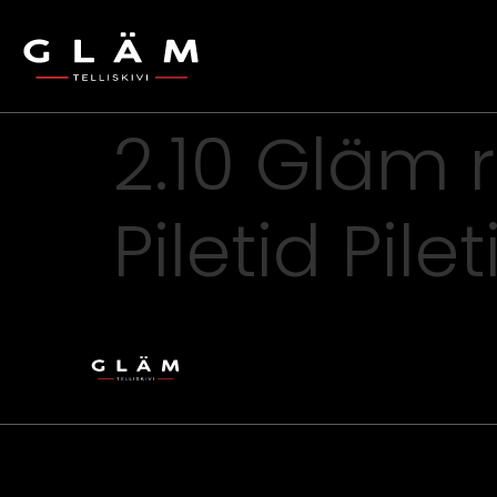
2.10 Gläm 
Piletid Pile