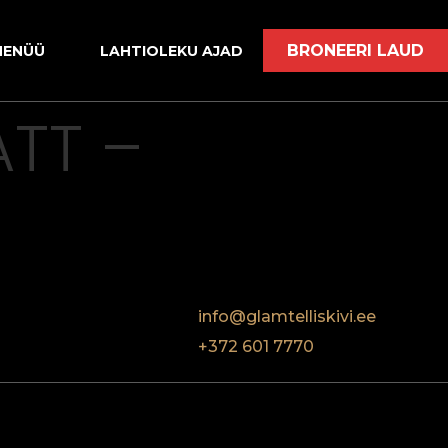
BRONEERI LAUD
MENÜÜ
LAHTIOLEKU AJAD
ATT –
info@glamtelliskivi.ee
+372 601 7770