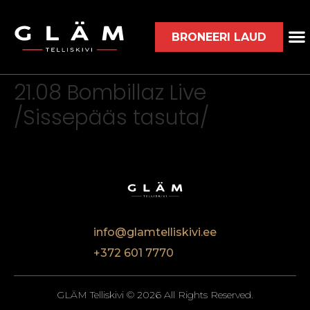
BRONEERI LAUD
21.08 Bombillaz Live
/Sissepääs tasuta/
info@glamtelliskivi.ee
+372 601 7770
GLÄM Telliskivi © 2026 All Rights Reserved.