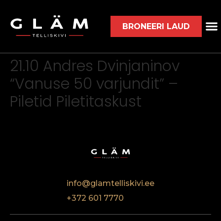
BRONEERI LAUD
21.10 Andres Dvinjaninov
“Vanuse 50 varjundit” –
Piletid Piletitaskust
info@glamtelliskivi.ee
+372 601 7770